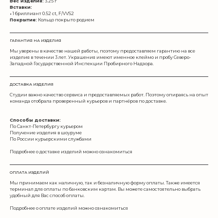
Вес изделия:
3.25 г
Вставки:
•
1 бриллиант 0.52 ct, F/VVS2
Покрытие:
Кольцо покрыто родием
ГАРАНТИЯ НА ИЗДЕЛИЯ
Мы уверены в качестве нашей работы, поэтому предоставляем гарантию на все
изделия в течении 3 лет. Украшения имеют именное клеймо и пробу Северо-
Западной Государственной Инспекции Пробирного Надзора.
ДОСТАВКА ИЗДЕЛИЯ
Студии важно качество сервиса и предоставляемых работ. Поэтому опираясь на опыт
команда отобрала проверенный курьеров и партнёров по доставке.
Способы доставки:
По Санкт-Петербургу курьером
Получение изделия в шоуруме
По России курьерскими службами
Подробнее о доставке изделий можно ознакомиться
по ссылке
ОПЛАТА ИЗДЕЛИЙ
Мы принимаем как наличную, так и безналичную форму оплаты. Также имеется
терминал для оплаты по банковским картам. Вы можете самостоятельно выбрать
удобный для Вас способ оплаты.
Подробнее о оплате изделий можно ознакомиться
по ссылке