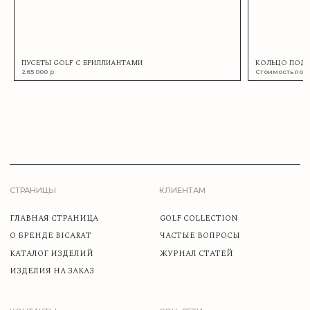
© BICARAT 2025
/
РЕКВИЗИТЫ
/
ООО «БИКАРАТ»
/
MADE BY MASLOV
ПУСЕТЫ GOLF С БРИЛЛИАНТАМИ
КОЛЬЦО ПОДВ
265 000
р.
НАВИГАЦИЯ
КОНТАКТЫ
ГЛАВНАЯ СТРАНИЦА
+7(921)905-20-84
О БРЕНДЕ BICARAT
ОБРАТНЫЙ ЗВОНОК
КАТАЛОГ ИЗДЕЛИЙ
ЗАДАТЬ ВОПРОС
ИЗДЕЛИЯ НА ЗАКАЗ
INFO@BICARAT.RU
GOLF COLLECTION
ВСЕ КОНТАКТЫ
ЧАСТЫЕ ВОПРОСЫ
ЖУРНАЛ СТАТЕЙ
ИЗДЕЛИЯ
МЕДИА
*
КОЛЬЦА
INSTAGRAM
СЕРЬГИ
TELEGRAM
СВАДЬБА
WHATSAPP
ПОДВЕСКИ
HIGH JEWELRY