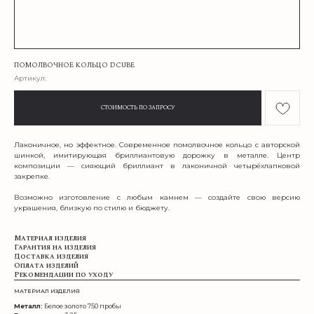
ПОМОЛВОЧНОЕ КОЛЬЦО DCUBE
Артикул:
СТОИМОСТЬ ПО ЗАПРОСУ
Лаконичное, но эффектное. Современное помолвочное кольцо с авторской
шинкой, имитирующая бриллиантовую дорожку в металле. Центр
композиции — сияющий бриллиант в лаконичной четырёхлапковой
закрепке.
Возможно изготовление с любым камнем — создайте свою версию
украшения, близкую по стилю и бюджету.
Материал изделия
Гарантия на изделия
Доставка изделия
Оплата изделий
Рекомендации по уходу
МАТЕРИАЛ ИЗДЕЛИЯ
Металл:
Белое золото 750 пробы