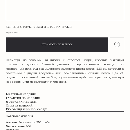
КОЛЬЦО С ИЗУМРУДОМ И БРИЛЛИАНТАМИ
Артикул:
СТОИМОСТЬ ПО ЗАПРОСУ
Несмотря на лаконичный дизайн и строгость форм, изделие выглядит
стильно и дорого. Главной деталью представленного кольца стал
природный изумруд насыщенного зеленого цвета весом 5.50 сt., который в
сочетании с двумя треугольными бриллиантами общим весом 0,47 ct.,
создают роскошный ансамбль, приковывающий взгляды окружающих
невероятными переливами и блеском.
Материал изделия
Гарантия на изделия
Доставка изделия
Оплата изделий
Рекомендации по уходу
МАТЕРИАЛ ИЗДЕЛИЯ
Металл:
Белое золото 750 пробы
Вес металла:
6.57 г
Вставки: