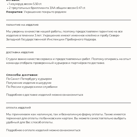
•
1 изумруд весом 5.50 ct
•
2 треугольных бриллианта 3/4А общим весом 0.47 ct
Покрытие:
Украшение покрыто родием
ГАРАНТИЯ НА ИЗДЕЛИЯ
Мы уверены в качестве нашей работы, поэтому предоставляем гарантию на все
изделия в течении 3 лет. Украшения имеют именное клеймо и пробу Северо-
Западной Государственной Инспекции Пробирного Надзора.
ДОСТАВКА ИЗДЕЛИЯ
Студии важно качество сервиса и предоставляемых работ. Поэтому опираясь на опыт
команда отобрала проверенный курьеров и партнёров по доставке.
Способы доставки:
По Санкт-Петербургу курьером
Получение изделия в шоуруме
По России курьерскими службами
Подробнее о доставке изделий можно ознакомиться
по ссылке
ОПЛАТА ИЗДЕЛИЙ
Мы принимаем как наличную, так и безналичную форму оплаты. Также имеется
терминал для оплаты по банковским картам. Вы можете самостоятельно выбрать
удобный для Вас способ оплаты.
Подробнее о оплате изделий можно ознакомиться
по ссылке