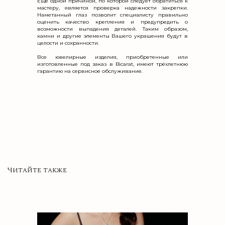
Еще одной причиной, по которой следует обратиться к
мастеру, является проверка надежности закрепки.
Наметанный глаз позволит специалисту правильно
оценить качество крепления и предупредить о
возможности выпадения деталей. Таким образом,
камни и другие элементы Вашего украшения будут в
целости и сохранности.
Все ювелирные изделия, приобретенные или
изготовленные под заказ в Bicarat, имеют трёхлетнюю
гарантию на сервисное обслуживание.
СТРАНИЦЫ
КЛИЕНТАМ
ГЛАВНАЯ СТРАНИЦА
GOLF COLLECTION
О БРЕНДЕ BICARAT
ЧАСТЫЕ ВОПРОСЫ
НАВИГАЦИЯ
КОНТАКТЫ
КАТАЛОГ ИЗДЕЛИЙ
ЖУРНАЛ СТАТЕЙ
ГЛАВНАЯ СТРАНИЦА
+7(921)905-20-84
ИЗДЕЛИЯ НА ЗАКАЗ
О БРЕНДЕ BICARAT
ОБРАТНЫЙ ЗВОНОК
КАТАЛОГ ИЗДЕЛИЙ
ЗАДАТЬ ВОПРОС
КОНТАКТЫ
СОЦ. СЕТИ
ИЗДЕЛИЯ НА ЗАКАЗ
INFO@BICARAT.RU
GOLF COLLECTION
ВСЕ КОНТАКТЫ
ОБРАТНЫЙ ЗВОНОК
TELEGRAM
*
ЧАСТЫЕ ВОПРОСЫ
INSTAGRAM
+7(921)905-20-84
*
ЖУРНАЛ СТАТЕЙ
INFO@BICARAT.RU
WHATSAPP