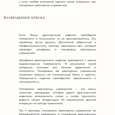
с этим особое внимание уделим такой операции, как
полировка ювелирных украшений.
Если Ваши драгоценные изделия приобрели
потертости и потускнели, то не расстраивайтесь. Эту
проблему легко решить. Достаточно обратиться к
профессиональному мастеру ювелирных дел, который
проведет шлифовку и полировку ювелирных
украшений.
Шлифовка драгоценного изделия проводится с целью
выравнивания поверхности. В результате такой
операции исчезают все мелкие царапинки и
потертости. Полировка же ювелирных украшений
позволяет вернуть им изначальный блеск и красоту.
Поверхность изделия приобретает зеркальность и
глянцевитость.
Полировка ювелирных украшений — это очень
полезная процедура, которая дарит драгоценным
изделиям возможность снова и снова приносить
радость своим владельцам. Но применение данной
операции не всегда приемлемо.
Так к примеру, полировку ювелирных украшений не
рекомендуется применять в отношении драгоценных