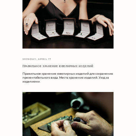
ВСЕ КОНТАКТЫ
ИЗДЕЛИЯ
МЕДИА
*
КОЛЬЦА
INSTAGRAM
СЕРЬГИ
TELEGRAM
*
СВАДЬБА
WHATSAPP
ПОДВЕСКИ
HIGH JEWELRY
ВСЕ ИЗДЕЛИЯ
0
ИЗБРАННОЕ
© BICARAT 2025
/
РЕКВИЗИТЫ
/
ООО «БИКАРАТ»
/
MADE BY MASLOV
MONDAY, APRIL 17
Правильное хранение ювелирных изделий
Правильное хранение ювелирных изделий для сохранения
БУТИК
презентабельного вида. Места хранения изделий. Уход за
изделиями.
Бутик Bicarat — Санкт-Петербург, ул.
Звенигородская, д. 7, корп. 2.
Открыт для гостей по будням с 11:00 до 19:00.
Посещение осуществляется по предварительной
записи по телефону или через форму ниже.