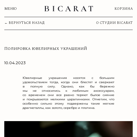
МЕНЮ
КОРЗИНА
← ВЕРНУТЬСЯ НАЗАД
О СТУДИИ BICARAT
ВАША КОРЗИНА
Полировка ювелирных украшений
10.04.2023
Сумма:
ОСТАВИТЬ ЗАЯВКУ
Ювелирные украшения носятся с большим
удовольствием тогда, когда они блестят и сверкают
в полную силу. Однако, как бы бережно
мы не относились к любимым аксессуарам,
Нажимая на кнопку, вы соглашаетесь с
Политикой обработки
со временем они все равно теряют былое сияние
персональных данных
и покрываются мелкими царапинками. Отметим, что
особенно сильно этому подвержены такие мягкие
драгметаллы, как золото, серебро и платина.