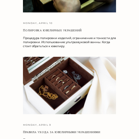
ЗАПИСАТЬСЯ
Нажимая на кнопку, вы соглашаетесь с
Политикой обработки
персональных данных
.
MONDAY, APRIL 10
Полировка ювелирных украшений
© BICARAT 2025
ООО «БИКАРАТ»
РЕКВИЗИТЫ
Процедура полировки изделий, ограничения и тонкости для
полировки. Использование ультразвуковой ванны. Когда
стоит обратьться к ювелиру.
MONDAY, APRIL 3
Правила ухода за ювелирными украшениями